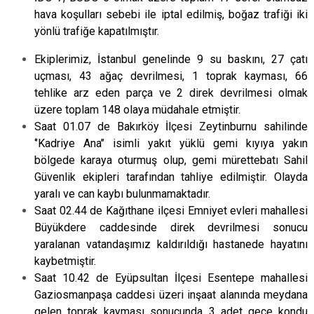
hava koşulları sebebi ile iptal edilmiş, boğaz trafiği iki
yönlü trafiğe kapatılmıştır.
Ekiplerimiz, İstanbul genelinde 9 su baskını, 27 çatı
uçması, 43 ağaç devrilmesi, 1 toprak kayması, 66
tehlike arz eden parça ve 2 direk devrilmesi olmak
üzere toplam 148 olaya müdahale etmiştir.
Saat 01.07 de Bakırköy İlçesi Zeytinburnu sahilinde
‘’Kadriye Ana’’ isimli yakıt yüklü gemi kıyıya yakın
bölgede karaya oturmuş olup, gemi mürettebatı Sahil
Güvenlik ekipleri tarafından tahliye edilmiştir. Olayda
yaralı ve can kaybı bulunmamaktadır.
Saat 02.44 de Kağıthane ilçesi Emniyet evleri mahallesi
Büyükdere caddesinde direk devrilmesi sonucu
yaralanan vatandaşımız kaldırıldığı hastanede hayatını
kaybetmiştir.
Saat 10.42 de Eyüpsultan İlçesi Esentepe mahallesi
Gaziosmanpaşa caddesi üzeri inşaat alanında meydana
gelen toprak kayması sonucunda 3 adet gece kondu