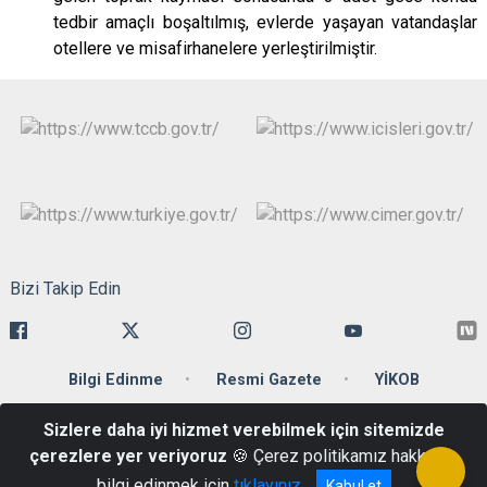
tedbir amaçlı boşaltılmış, evlerde yaşayan vatandaşlar
otellere ve misafirhanelere yerleştirilmiştir.
Bizi Takip Edin
Bilgi Edinme
Resmi Gazete
YİKOB
Sizlere daha iyi hizmet verebilmek için sitemizde
Ankara Caddesi 34110 Cağaloğlu-Fatih/İstanbul
çerezlere yer veriyoruz
🍪 Çerez politikamız hakkında
Telefon: +90 212 455 59 00 Belgegeçer : +90 212 512 20 86
bilgi edinmek için
tıklayınız
Kabul et