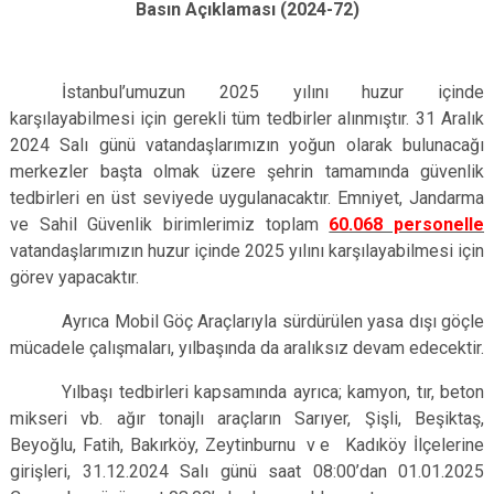
Basın Açıklaması (2024-72)
İstanbul’umuzun 2025 yılını huzur içinde
karşılayabilmesi için gerekli tüm tedbirler alınmıştır. 31 Aralık
2024 Salı günü vatandaşlarımızın yoğun olarak bulunacağı
merkezler başta olmak üzere şehrin tamamında güvenlik
tedbirleri en üst seviyede uygulanacaktır. Emniyet, Jandarma
ve Sahil Güvenlik birimlerimiz toplam
60.068 personelle
vatandaşlarımızın huzur içinde 2025 yılını karşılayabilmesi için
görev yapacaktır.
Ayrıca Mobil Göç Araçlarıyla sürdürülen yasa dışı göçle
mücadele çalışmaları, yılbaşında da aralıksız devam edecektir.
Yılbaşı tedbirleri kapsamında ayrıca; kamyon, tır, beton
mikseri vb. ağır tonajlı araçların Sarıyer, Şişli, Beşiktaş,
Beyoğlu, Fatih, Bakırköy, Zeytinburnu
ve
Kadıköy İlçelerine
girişleri, 31.12.2024 Salı günü saat 08:00’dan 01.01.2025