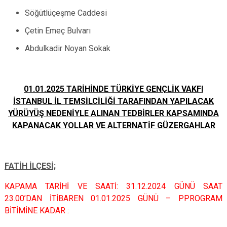
Söğütlüçeşme Caddesi
Çetin Emeç Bulvarı
Abdulkadir Noyan Sokak
01.01.2025 TARİHİNDE TÜRKİYE GENÇLİK VAKFI
İSTANBUL İL TEMSİLCİLİĞİ TARAFINDAN YAPILACAK
YÜRÜYÜŞ NEDENİYLE ALINAN TEDBİRLER KAPSAMINDA
KAPANACAK YOLLAR VE ALTERNATİF GÜZERGAHLAR
FATİH İLÇESİ;
KAPAMA TARİHİ VE SAATİ: 31.12.2024 GÜNÜ SAAT
23.00’DAN İTİBAREN 01.01.2025 GÜNÜ – PPROGRAM
BİTİMİNE KADAR :