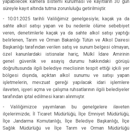
yapabilecek kamera sistemi kurulması ve kayıtların 30 gün
süreyle kayıt altında tutma zorunluluğu getirilmiştir.
- 10.01.2025 tarihli Valiliğimiz genelgesiyle; kaçak ya da
sahte alkol satışı yapan ve bu nedenle ölüme sebebiyet
veren, denetimlerle kaçak ya da sahte alkol satışı yaptığı
belirlenen, Tarım ve Orman Bakanlığı Tütün ve Alkol Dairesi
Başkanlığı tarafından verilen satış ve sunum belgesi olmayan,
özel kanunlardaki istisnalar hariç, Mülkî İdare Amirinin
genel güvenlik ve asayiş durumu hakkındaki görüşü
doğrultusunda ilgili belediye meclisinin tespit ettiği içkili yer
bölgesi dışında, açıktan alkol sunumu ve satışı yapan
işletmelerin, mevzuat gereği yapılacak idari işlemlere
ilaveten, işyeri açma ve çalışma ruhsatlarının ilgili belediyeler
tarafından iptal edilmesi kararı alınmıştır.
- Valiliğimizce yayımlanan bu genelgelere ilaveten
ilçelerimizde; İl Ticaret Müdürlüğü, İlçe Emniyet Müdürlüğü,
İlçe Jandarma Komutanlığı, İlçe Belediye Başkanlığı, İlçe
Sağlık Müdürlüğü ve İlçe Tarım ve Orman Müdürlüğü