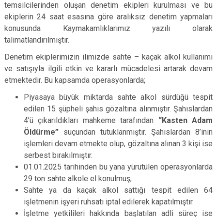
temsilcilerinden oluşan denetim ekipleri kurulması ve bu
ekiplerin 24 saat esasına göre aralıksız denetim yapmaları
konusunda Kaymakamlıklarımız yazılı olarak
talimatlandırılmıştır.
Denetim ekiplerimizin ilimizde sahte – kaçak alkol kullanımı
ve satışıyla ilgili etkin ve kararlı mücadelesi artarak devam
etmektedir. Bu kapsamda operasyonlarda;
Piyasaya büyük miktarda sahte alkol sürdüğü tespit
edilen 15 şüpheli şahıs gözaltına alınmıştır. Şahıslardan
4’ü çıkarıldıkları mahkeme tarafından
“Kasten Adam
Öldürme”
suçundan tutuklanmıştır. Şahıslardan 8’inin
işlemleri devam etmekte olup, gözaltına alınan 3 kişi ise
serbest bırakılmıştır.
01.01.2025 tarihinden bu yana yürütülen operasyonlarda
29 ton sahte alkole el konulmuş,
Sahte ya da kaçak alkol sattığı tespit edilen 64
işletmenin işyeri ruhsatı iptal edilerek kapatılmıştır.
İşletme yetkilileri hakkında başlatılan adli süreç ise