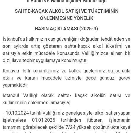
İl Basın ve Halkla İlişkiler Müdürlüğü
SAHTE-KAÇAK ALKOL SATIŞI VE TÜKETİMİNİN
ÖNLENMESİNE YÖNELİK
BASIN AÇIKLAMASI (2025-4)
İstanbul’da halkımızın can güvenliğini doğrudan tehdit eden ve
son aylarda artış gösteren sahte-kaçak alkol tüketimi ve
satışıyla etkin mücadele konusunda Valiliğimizce alınan bir
dizi ilave tedbir uygulamaya konulmuştur.
Konuyla ilgili kurumlarımız ve kolluk güçlerimiz bu sorunla
etkili ve kararlı mücadele azmiyle gece gündüz görev
yapmaktadır.
İstanbul Valiliği olarak sahte- kaçak alkolün satışı ve
kullanımının önlenmesi amacıyla;
- 10.10.2024 tarihli Valiliğimiz genelgesiyle; alkol satışı yapan
işletmelere 01.01.2025 tarihinden itibaren, işletmenin
tamamını görebilecek şekilde 7/24 yüksek çözünürlükte kayıt