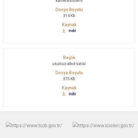
kamera-sistemi
314 KB
indir
usulsuz-alkol-satisi
375 KB
indir