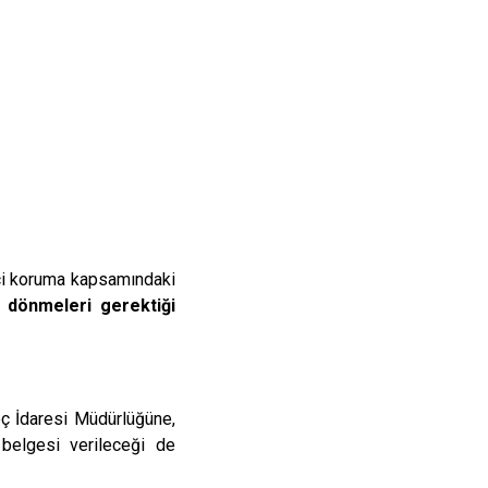
çici koruma kapsamındaki
r dönmeleri gerektiği
öç İdaresi Müdürlüğüne,
 belgesi verileceği de