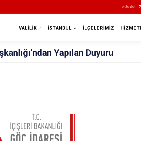
e-Devlet
VALİLİK
İSTANBUL
İLÇELERİMİZ
HİZMET
Valilikler
şkanlığı’ndan Yapılan Duyuru