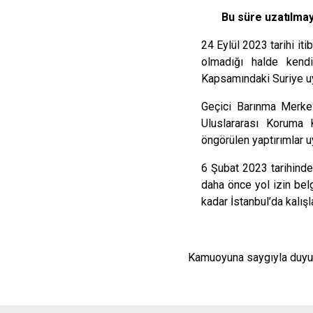
Bu süre
uzatılma
24 Eylül 2023 tarihi iti
olmadığı halde kendi
Kapsamındaki Suriye uy
Geçici Barınma Merkezl
Uluslararası Koruma 
öngörülen yaptırımlar u
6 Şubat 2023 tarihind
daha önce yol izin bel
kadar İstanbul’da kalışla
Kamuoyuna saygıyla
duyur