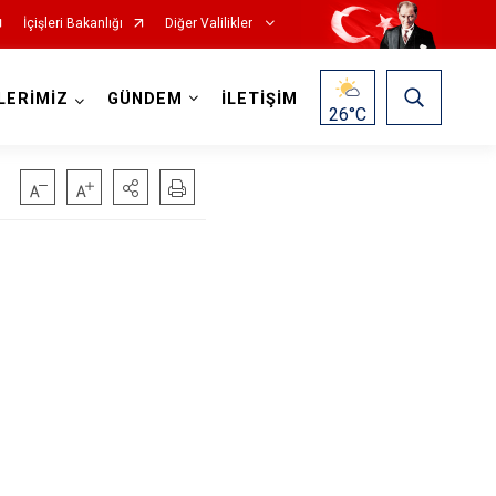
İçişleri Bakanlığı
Diğer Valilikler
LERİMİZ
GÜNDEM
İLETİŞİM
26
°C