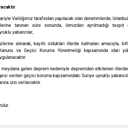
yacaktır
.
bariyle Valiliğimiz tarafından yapılacak olan denetimlerde; İstanbul
lerine tanınan süre sonunda, ilimizden ayrılmadığı tespit
ruklu yabancılar;
erine alınarak, kayıtlı oldukları illerde kalmaları amacıyla, 64
Kanunu ve Geçici Koruma Yönetmeliği kapsamında idari yüküm
ygulanacaktır.
e meydana gelen deprem nedeniyle depremden etkilenen illerden
gesi verilen geçici koruma kapsamındaki Suriye uyruklu yabancıla
rına izin verilecektir.
ulur.