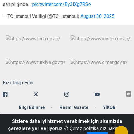
sahipliğinde…
pic.twitter.com/By3iXg7RSo
— TC İstanbul Valiliği (@TC_istanbul)
August 30, 2025
Bizi Takip Edin
Bilgi Edinme
Resmi Gazete
YİKOB
Sizlere daha iyi hizmet verebilmek için sitemizde
Ankara Caddesi 34110 Cağaloğlu-Fatih/İstanbul
çerezlere yer veriyoruz
🍪 Çerez politikamız hakkında
Telefon: +90 212 455 59 00 Belgegeçer : +90 212 512 20 86