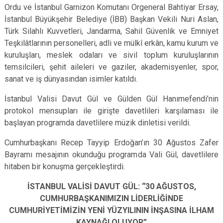
Ordu ve İstanbul Garnizon Komutanı Orgeneral Bahtiyar Ersay,
İstanbul Büyükşehir Belediye (İBB) Başkan Vekili Nuri Aslan,
Türk Silahlı Kuvvetleri, Jandarma, Sahil Güvenlik ve Emniyet
Teşkilâtlarının personelleri, adli ve mülkî erkân, kamu kurum ve
kuruluşları, meslek odaları ve sivil toplum kuruluşlarının
temsilcileri, şehit aileleri ve gaziler, akademisyenler, spor,
sanat ve iş dünyasından isimler katıldı.
İstanbul Valisi Davut Gül ve Gülden Gül Hanımefendi’nin
protokol mensupları ile girişte davetlileri karşılaması ile
başlayan programda davetlilere müzik dinletisi verildi.
Cumhurbaşkanı Recep Tayyip Erdoğan’ın 30 Ağustos Zafer
Bayramı mesajının okunduğu programda Vali Gül, davetlilere
hitaben bir konuşma gerçekleştirdi.
İSTANBUL VALİSİ DAVUT GÜL: “30 AĞUSTOS,
CUMHURBAŞKANIMIZIN LİDERLİĞİNDE
CUMHURİYETİMİZİN YENİ YÜZYILININ İNŞASINA İLHAM
KAYNAĞI OLUYOR”