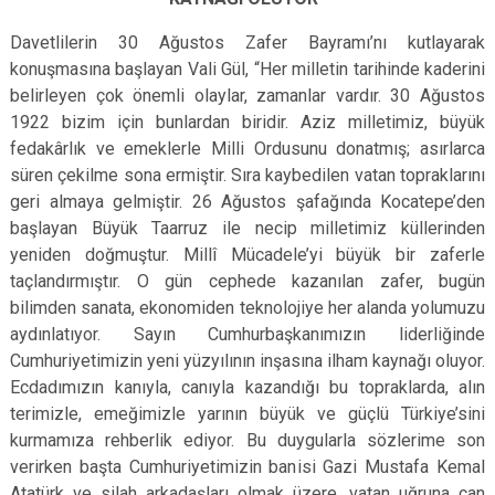
Davetlilerin 30 Ağustos Zafer Bayramı’nı kutlayarak
konuşmasına başlayan Vali Gül, “Her milletin tarihinde kaderini
belirleyen çok önemli olaylar, zamanlar vardır. 30 Ağustos
1922 bizim için bunlardan biridir. Aziz milletimiz, büyük
fedakârlık ve emeklerle Milli Ordusunu donatmış; asırlarca
süren çekilme sona ermiştir. Sıra kaybedilen vatan topraklarını
geri almaya gelmiştir. 26 Ağustos şafağında Kocatepe’den
başlayan Büyük Taarruz ile necip milletimiz küllerinden
yeniden doğmuştur. Millî Mücadele’yi büyük bir zaferle
taçlandırmıştır. O gün cephede kazanılan zafer, bugün
bilimden sanata, ekonomiden teknolojiye her alanda yolumuzu
aydınlatıyor. Sayın Cumhurbaşkanımızın liderliğinde
Cumhuriyetimizin yeni yüzyılının inşasına ilham kaynağı oluyor.
Ecdadımızın kanıyla, canıyla kazandığı bu topraklarda, alın
terimizle, emeğimizle yarının büyük ve güçlü Türkiye’sini
kurmamıza rehberlik ediyor. Bu duygularla sözlerime son
verirken başta Cumhuriyetimizin banisi Gazi Mustafa Kemal
Atatürk ve silah arkadaşları olmak üzere, vatan uğruna can