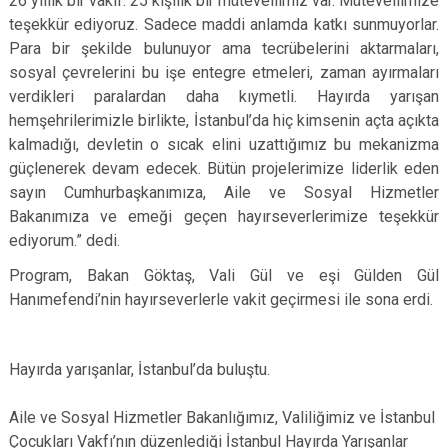
26 yıllık bir vakıf. 25 kişilik bir mütevellimiz var. Mütevellimize
teşekkür ediyoruz. Sadece maddi anlamda katkı sunmuyorlar.
Para bir şekilde bulunuyor ama tecrübelerini aktarmaları,
sosyal çevrelerini bu işe entegre etmeleri, zaman ayırmaları
verdikleri paralardan daha kıymetli. Hayırda yarışan
hemşehrilerimizle birlikte, İstanbul’da hiç kimsenin açta açıkta
kalmadığı, devletin o sıcak elini uzattığımız bu mekanizma
güçlenerek devam edecek. Bütün projelerimize liderlik eden
sayın Cumhurbaşkanımıza, Aile ve Sosyal Hizmetler
Bakanımıza ve emeği geçen hayırseverlerimize teşekkür
ediyorum.” dedi.
Program, Bakan Göktaş, Vali Gül ve eşi Gülden Gül
Hanımefendi’nin hayırseverlerle vakit geçirmesi ile sona erdi.
Hayırda yarışanlar, İstanbul’da buluştu.
Aile ve Sosyal Hizmetler Bakanlığımız, Valiliğimiz ve İstanbul
Çocukları Vakfı’nın düzenlediği İstanbul Hayırda Yarışanlar