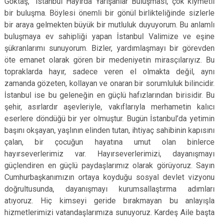
Göktaş, “İstanbul Hayırda Yarışanlar Buluşması, çok kıymetli
bir buluşma. Böylesi önemli bir gönül birlikteliğinde sizlerle
bir araya gelmekten büyük bir mutluluk duyuyorum. Bu anlamlı
buluşmaya ev sahipliği yapan İstanbul Valimize ve eşine
şükranlarımı sunuyorum. Bizler, yardımlaşmayı bir görevden
öte emanet olarak gören bir medeniyetin mirasçılarıyız. Bu
topraklarda hayır, sadece veren el olmakta değil, aynı
zamanda gözeten, kollayan ve onaran bir sorumluluk bilincidir.
İstanbul ise bu geleneğin en güçlü hafızlarından birisidir. Bu
şehir, asırlardır aşevleriyle, vakıflarıyla merhametin kalıcı
eserlere döndüğü bir yer olmuştur. Bugün İstanbul’da yetimin
başını okşayan, yaşlının elinden tutan, ihtiyaç sahibinin kapısını
çalan, bir çocuğun hayatına umut olan binlerce
hayırseverlerimiz var. Hayırseverlerimizi, dayanışmayı
güçlendiren en güçlü paydaşlarımız olarak görüyoruz. Sayın
Cumhurbaşkanımızın ortaya koyduğu sosyal devlet vizyonu
doğrultusunda, dayanışmayı kurumsallaştırma adımları
atıyoruz. Hiç kimseyi geride bırakmayan bu anlayışla
hizmetlerimizi vatandaşlarımıza sunuyoruz. Kardeş Aile başta