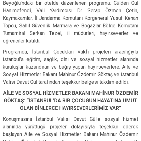
Beyoğlu’ndaki bir otelde düzenlenen programa; Gülden Gül
Hanımefendi, Vali Yardımcısı Dr. Serap Özmen Çetin,
Kaymakamlar, İl Jandarma Komutanı Korgeneral Yusuf Kenan
Topcu, Sahil Güvenlik Marmara ve Boğazlar Bölge Komutanı
Tümamiral Serkan Tezel, il müdürleri, hayırseverler ve
öğrenciler katıldı.
Programda, İstanbul Çocukları Vakfı projeleri aracılığıyla
İstanbul’a eğitim, sağlık, dini ve sosyal hizmetler alanında
kuruluşlar kazandıran ve bağış yapan hayırseverlere, Aile ve
Sosyal Hizmetler Bakanı Mahinur Özdemir Göktaş ve İstanbul
Valisi Davut Gül tarafından teşekkür belgesi takdim edildi.
AİLE VE SOSYAL HİZMETLER BAKANI MAHİNUR ÖZDEMİR
GÖKTAŞ: “İSTANBUL’DA BİR ÇOCUĞUN HAYATINA UMUT
OLAN BİNLERCE HAYIRSEVERLERİMİZ VAR”
Konuşmasına İstanbul Valisi Davut Gül’e sosyal hizmet
alanında yürüttüğü projeler dolayısıyla teşekkür ederek
başlayan Aile ve Sosyal Hizmetler Bakanı Mahinur Özdemir