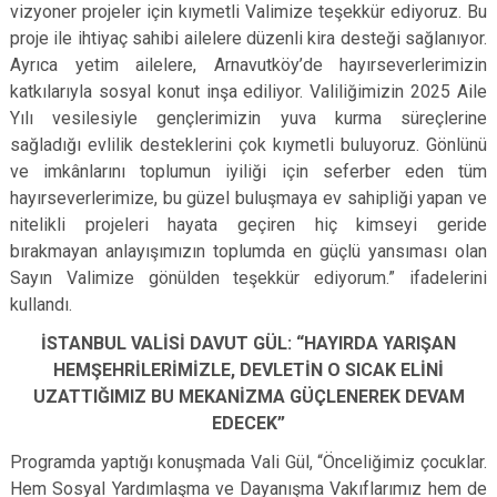
vizyoner projeler için kıymetli Valimize teşekkür ediyoruz. Bu
proje ile ihtiyaç sahibi ailelere düzenli kira desteği sağlanıyor.
Ayrıca yetim ailelere, Arnavutköy’de hayırseverlerimizin
katkılarıyla sosyal konut inşa ediliyor. Valiliğimizin 2025 Aile
Yılı vesilesiyle gençlerimizin yuva kurma süreçlerine
sağladığı evlilik desteklerini çok kıymetli buluyoruz. Gönlünü
ve imkânlarını toplumun iyiliği için seferber eden tüm
hayırseverlerimize, bu güzel buluşmaya ev sahipliği yapan ve
nitelikli projeleri hayata geçiren hiç kimseyi geride
bırakmayan anlayışımızın toplumda en güçlü yansıması olan
Sayın Valimize gönülden teşekkür ediyorum.” ifadelerini
kullandı.
İSTANBUL VALİSİ DAVUT GÜL: “HAYIRDA YARIŞAN
HEMŞEHRİLERİMİZLE, DEVLETİN O SICAK ELİNİ
UZATTIĞIMIZ BU MEKANİZMA GÜÇLENEREK DEVAM
EDECEK”
Programda yaptığı konuşmada Vali Gül, “Önceliğimiz çocuklar.
Hem Sosyal Yardımlaşma ve Dayanışma Vakıflarımız hem de