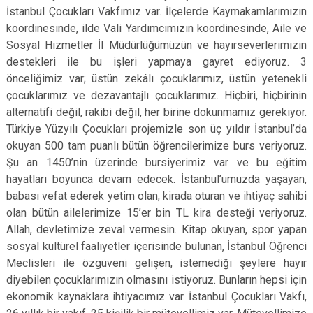
İstanbul Çocukları Vakfımız var. İlçelerde Kaymakamlarımızın
koordinesinde, ilde Vali Yardımcımızın koordinesinde, Aile ve
Sosyal Hizmetler İl Müdürlüğümüzün ve hayırseverlerimizin
destekleri ile bu işleri yapmaya gayret ediyoruz. 3
önceliğimiz var; üstün zekâlı çocuklarımız, üstün yetenekli
çocuklarımız ve dezavantajlı çocuklarımız. Hiçbiri, hiçbirinin
alternatifi değil, rakibi değil, her birine dokunmamız gerekiyor.
Türkiye Yüzyılı Çocukları projemizle son üç yıldır İstanbul’da
okuyan 500 tam puanlı bütün öğrencilerimize burs veriyoruz.
Şu an 1450’nin üzerinde bursiyerimiz var ve bu eğitim
hayatları boyunca devam edecek. İstanbul’umuzda yaşayan,
babası vefat ederek yetim olan, kirada oturan ve ihtiyaç sahibi
olan bütün ailelerimize 15’er bin TL kira desteği veriyoruz.
Allah, devletimize zeval vermesin. Kitap okuyan, spor yapan
sosyal kültürel faaliyetler içerisinde bulunan, İstanbul Öğrenci
Meclisleri ile özgüveni gelişen, istemediği şeylere hayır
diyebilen çocuklarımızın olmasını istiyoruz. Bunların hepsi için
ekonomik kaynaklara ihtiyacımız var. İstanbul Çocukları Vakfı,