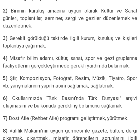
2)
Birimin kuruluş amacına uygun olarak Kültür ve Sanat
günleri, toplantılar, seminer, sergi ve geziler düzenlemek ve
düzenletmek.
3)
Gerekli görüldüğü taktirde ilgili kurum, kuruluş ve kişileri
toplantıya çağırmak.
4)
Misafir bilim adamı, kültür, sanat, spor ve gezi gruplarına
faaliyetlerini gerçekleştirmede gerekli yardımda bulunmak.
5)
Şiir, Kompozisyon, Fotoğraf, Resim, Müzik, Tiyatro, Spor
vb. yarışmalarının yapılmasını sağlamak, sağlatmak.
6)
Okullarımızda “Türk Basını’nda Türk Dünyası” arşivi
oluşmasını ve bu konuda gerekli iş bölümünü sağlamak
7)
Dost Aile (Rehber Aile) programı geliştirmek, yürütmek.
8)
Valilik Makamı’nın uygun görmesi ile gazete, bülten, dergi
çıkarmak, çıkartmak., misafir öğrencilerin sorunlarını ilgili