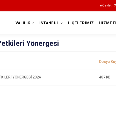
e-Devlet
VALİLİK
İSTANBUL
İLÇELERİMİZ
HİZMET
Valilikler
etkileri Yönergesi
TKİLERİ YÖNERGESİ 2024
487 KB