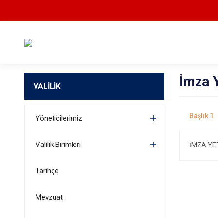
İmza Y
VALİLİK
Yöneticilerimiz
Valilik Birimleri
İMZA YE
Tarihçe
Mevzuat