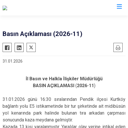
Valilikler
Basın Açıklaması (2026-11)
31.01.2026
İl
Basın
ve
Halkla
İlişkiler
Müdürlüğü
BASIN
AÇIKLAMASI
(
2026
-
11
)
31.01.2026 günü 16:30 sıralarından Pendik ilçesi Kurtköy
bağlantı yolu E5 istikametinde bir tur şirketinde ait midibüsün
yol kenarında park halinde bulunan tıra arkadan çarpması
sonucunda kaza meydana gelmiştir.
Kazada 13 kişi yaralanmıştır. Yaralılar olay yerine intikal eden