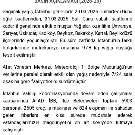
BASIN AÇIKLAMASI (2026-23)
Sağanak yağış, İstanbul genelinde 29.03.2026 Cumartesi Günü
öğle saatlerinden, 31.03.2026 Salı Günü sabah saatlerine
kadar il genelinde etkili olmuştur. Yağışlar, özellikle Ümraniye,
Sarıyer, Üsküdar, Kadıköy, Beykoz, Bakırköy, Kartal, Beylikdüzü
ilçelerinde yoğunlaşmıştır. Bu süre zarfında İstanbul’un farklı
bölgelerinde metrekareye ortalama 97,8 kg yağış düştüğü
tespit edilmiştir.
Afet Yönetim Merkezi, Meteoroloji 1. Bölge Müdürlüğü’nün
verilerine paralel olarak etkili olan yağış nedeniyle 7/24 saat
esasına göre faaliyetlerini sürdürmüştür.
İstanbul Valiliği koordinasyonunda devam eden çalışmalar
kapsamında AFAD, İBB, İlçe Belediyeleri toplam 6903
personel, 2505 araç, iş makinası ve 824 ekipman ile sahadan
gelen ihbarlara en kısa sürede müdahale ederek
vatandaşlarımızın mağduriyetini en alt seviyede tutmaya
çalışmıştır.