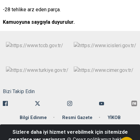
-28 tehlike arz eden parça.
Kamuoyuna saygıyla duyurulur.
Bizi Takip Edin
Bilgi Edinme
Resmi Gazete
YİKOB
Sizlere daha iyi hizmet verebilmek için sitemizde
Ankara Caddesi 34110 Cağaloğlu-Fatih/İstanbul
çerezlere yer veriyoruz
🍪 Çerez politikamız hakkında