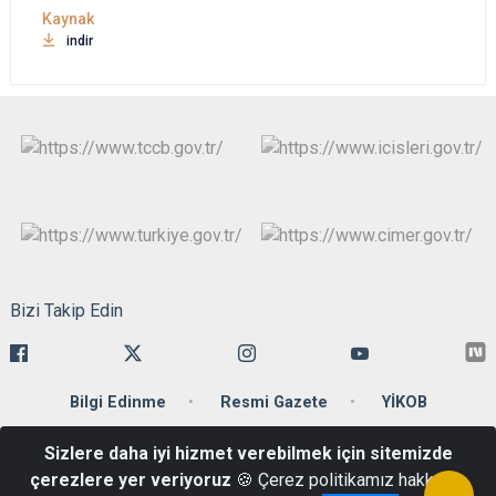
indir
Bizi Takip Edin
Bilgi Edinme
Resmi Gazete
YİKOB
Sizlere daha iyi hizmet verebilmek için sitemizde
Ankara Caddesi 34110 Cağaloğlu-Fatih/İstanbul
çerezlere yer veriyoruz
🍪 Çerez politikamız hakkında
Telefon: +90 212 455 59 00 Belgegeçer : +90 212 512 20 86