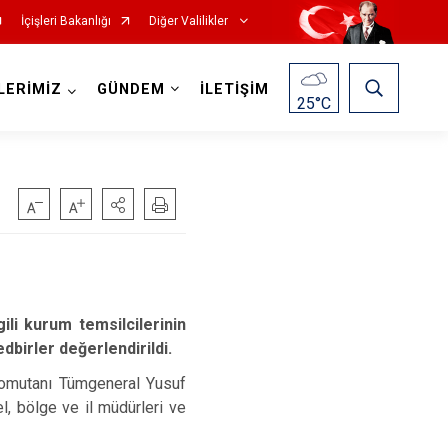
İçişleri Bakanlığı
Diğer Valilikler
LERİMİZ
GÜNDEM
İLETİŞİM
25
°C
ili kurum temsilcilerinin
edbirler değerlendirildi.
 Komutanı Tümgeneral Yusuf
, bölge ve il müdürleri ve