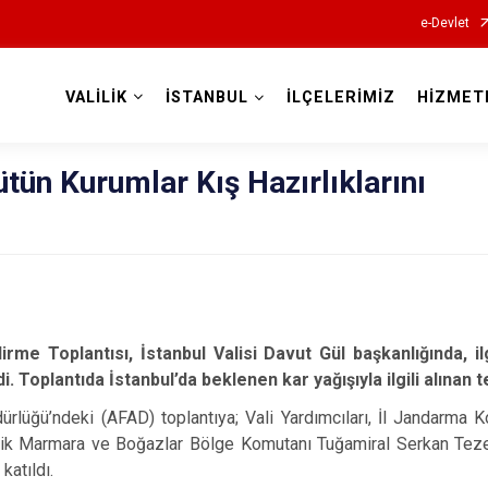
e-Devlet
VALİLİK
İSTANBUL
İLÇELERİMİZ
HİZMET
Valilikler
ütün Kurumlar Kış Hazırlıklarını
irme Toplantısı, İstanbul Valisi Davut Gül başkanlığında, ilg
di. Toplantıda İstanbul’da beklenen kar yağışıyla ilgili alınan t
lüğü’ndeki (AFAD) toplantıya; Vali Yardımcıları, İl Jandarma
ik Marmara ve Boğazlar Bölge Komutanı Tuğamiral Serkan Tezel
 katıldı.