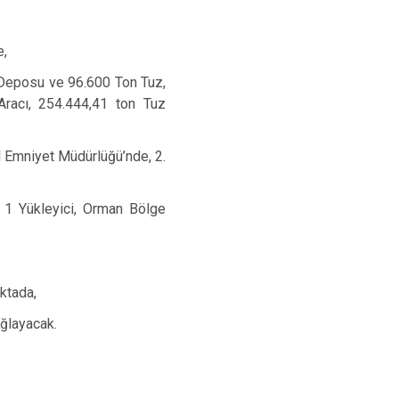
e,
 Deposu ve 96.600 Ton Tuz,
Aracı, 254.444,41 ton Tuz
l Emniyet Müdürlüğü’nde, 2.
 1 Yükleyici, Orman Bölge
ktada,
ğlayacak.