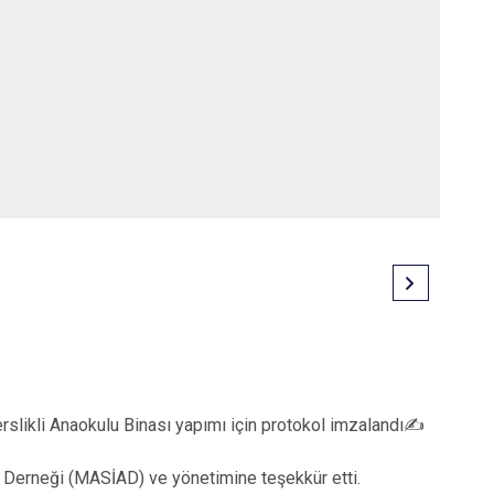
erslikli Anaokulu Binası yapımı için protokol imzalandı✍️
rı Derneği (MASİAD) ve yönetimine teşekkür etti.