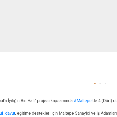
bul’a İyiliğin Bin Hali” projesi kapsamında
#Maltepe
'de 4 (Dört) d
ul_davut
, eğitime destekleri için Maltepe Sanayici ve İş Adamla