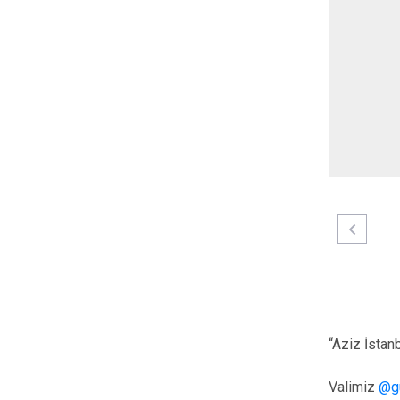
“Aziz İstan
Valimiz
@g