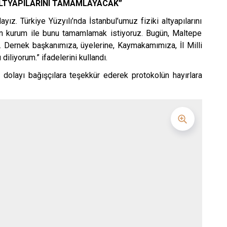
 ALTYAPILARINI TAMAMLAYACAK”
yız. Türkiye Yüzyılı’nda İstanbul’umuz fiziki altyapılarını
in kurum ile bunu tamamlamak istiyoruz. Bugün, Maltepe
. Dernek başkanımıza, üyelerine, Kaymakamımıza, İl Milli
liyorum.” ifadelerini kullandı.
 dolayı bağışçılara teşekkür ederek protokolün hayırlara