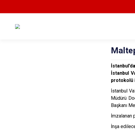
Maltep
İstanbul’d
İstanbul V
protokolü 
İstanbul Va
Müdürü Doç
Başkanı Met
İmzalanan p
İnşa edilec