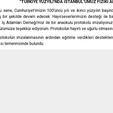
“TÜRKİYE YÜZYILI’NDA İSTANBUL’UMUZ FİZİKİ
Bu sene, Cumhuriyet’imizin 100’üncü yılı ve ikinci yüzyılın başında
 bir şekilde devam edecek. Hayırseverlerimizin desteği ile b
 İş Adamları Derneği’miz ile bir anaokulu protokolü imzalıyoruz
rümüze teşekkür ediyorum. Protokolün hayırlı ve uğurlu olmasını di
rotokolün imzalanmasının ardından eğitime verdikleri destekten
ası temennisinde bulundu.