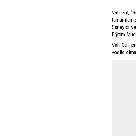
Vali Gül, “
tamamlamış
Sanayici ve
Eğitim Müdü
Vali Gül, p
vesile olm