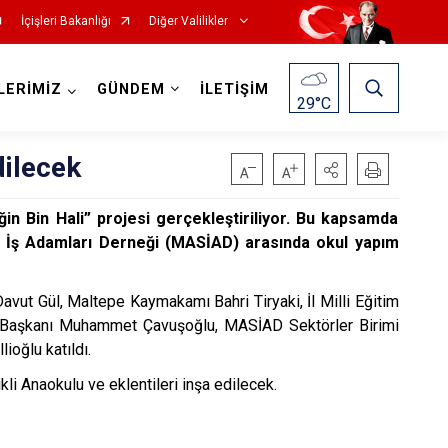
İçişleri Bakanlığı
Diğer Valilikler
LERİMİZ
GÜNDEM
İLETİŞİM
29
°C
dilecek
iğin Bin Hali” projesi gerçekleştiriliyor. Bu kapsamda
i ve İş Adamları Derneği (MASİAD) arasında okul yapım
 Davut Gül, Maltepe Kaymakamı Bahri Tiryaki, İl Milli Eğitim
u Başkanı Muhammet Çavuşoğlu, MASİAD Sektörler Birimi
ioğlu katıldı.
li Anaokulu ve eklentileri inşa edilecek.