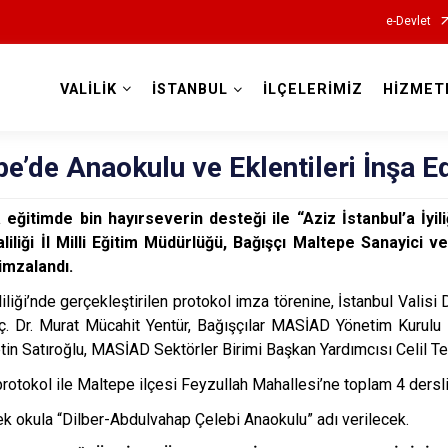
e-Devlet
VALİLİK
İSTANBUL
İLÇELERİMİZ
HİZMET
Valilikler
e’de Anaokulu ve Eklentileri İnşa E
a eğitimde bin hayırseverin desteği ile “Aziz İstanbul’a İyil
aliliği İl Milli Eğitim Müdürlüğü, Bağışçı Maltepe Sanayic
imzalandı.
liliği’nde gerçekleştirilen protokol imza törenine, İstanbul Valisi
. Dr. Murat Mücahit Yentür, Bağışçılar MASİAD Yönetim Kurul
in Satıroğlu, MASİAD Sektörler Birimi Başkan Yardımcısı Celil Tell
rotokol ile Maltepe ilçesi Feyzullah Mahallesi’ne toplam 4 derslik
ek okula “Dilber-Abdulvahap Çelebi Anaokulu” adı verilecek.