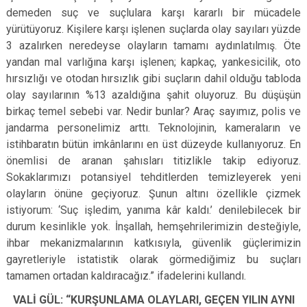
demeden suç ve suçlulara karşı kararlı bir mücadele
yürütüyoruz. Kişilere karşı işlenen suçlarda olay sayıları yüzde
3 azalırken neredeyse olayların tamamı aydınlatılmış. Öte
yandan mal varlığına karşı işlenen; kapkaç, yankesicilik, oto
hırsızlığı ve otodan hırsızlık gibi suçların dahil olduğu tabloda
olay sayılarının %13 azaldığına şahit oluyoruz. Bu düşüşün
birkaç temel sebebi var. Nedir bunlar? Araç sayımız, polis ve
jandarma personelimiz arttı. Teknolojinin, kameraların ve
istihbaratın bütün imkânlarını en üst düzeyde kullanıyoruz. En
önemlisi de aranan şahısları titizlikle takip ediyoruz.
Sokaklarımızı potansiyel tehditlerden temizleyerek yeni
olayların önüne geçiyoruz. Şunun altını özellikle çizmek
istiyorum: ‘Suç işledim, yanıma kâr kaldı.’ denilebilecek bir
durum kesinlikle yok. İnşallah, hemşehrilerimizin desteğiyle,
ihbar mekanizmalarının katkısıyla, güvenlik güçlerimizin
gayretleriyle istatistik olarak görmediğimiz bu suçları
tamamen ortadan kaldıracağız.” ifadelerini kullandı.
VALİ GÜL: “KURŞUNLAMA OLAYLARI, GEÇEN YILIN AYNI