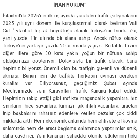
İNANIYORUM”
İstanbul’da 2026’nın ilk üç ayında yürütülen trafik çalışmalarını
2025 yılı aynı dönemi ile karşılaştırmalı olarak belirten Vali
Gül, “İstanbul, toprak büyüklüğü olarak Türkiye'nin binde 7'si,
yani yüzde 1'in altında bir alana sahip. Ancak nüfus olarak
Türkiye’nin yaklaşık yüzde 20’si burada yaşıyor. Bu tablo, bizim
diğer illere göre 30 kata yakın yoğun bir nüfusa sahip
olduğumuzu gösteriyor. Dolayısıyla bir trafik olacak, bunu
hepimiz biliyoruz. Önemli olan bu trafiğin güvenli ve düzenli
akması. Bunun için de trafikte herkesin uyması gereken
kurallar var. Biliyorsunuz, geçtiğimiz Şubat ayında
Meclisimizde yeni Karayolları Trafik Kanunu kabul edildi.
Hepimizin takip ettiği gibi trafikte magandalık yapanlara, hız
sınırlarını hiçe sayanlara, kırmızı ışık ihlali yapanlara, araçtan
inip başkalarını rahatsız edenlere verilen cezalar çok ciddi
miktarda arttı. Hem ekonomik anlamda hem ehliyete el koyma
anlamında hem de aracı bağlama anlamında yaptırımlar artık,
daha caydırıcı. Yeni kanunun sahadaki olumlu etkilerinin tıpkı