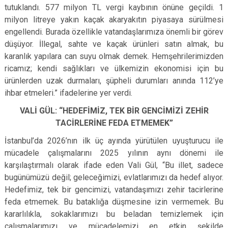
tutuklandı. 577 milyon TL vergi kaybının önüne geçildi. 1
milyon litreye yakın kaçak akaryakıtın piyasaya sürülmesi
engellendi. Burada özellikle vatandaşlarımıza önemli bir görev
düşüyor. İllegal, sahte ve kaçak ürünleri satın almak, bu
karanlık yapılara can suyu olmak demek. Hemşehrilerimizden
ricamız; kendi sağlıkları ve ülkemizin ekonomisi için bu
ürünlerden uzak durmaları, şüpheli durumları anında 112’ye
ihbar etmeleri.” ifadelerine yer verdi.
VALİ GÜL: “HEDEFİMİZ, TEK BİR GENCİMİZİ ZEHİR
TACİRLERİNE FEDA ETMEMEK”
İstanbul’da 2026’nın ilk üç ayında yürütülen uyuşturucu ile
mücadele çalışmalarını 2025 yılının aynı dönemi ile
karşılaştırmalı olarak ifade eden Vali Gül, “Bu illet, sadece
bugünümüzü değil; geleceğimizi, evlatlarımızı da hedef alıyor.
Hedefimiz, tek bir gencimizi, vatandaşımızı zehir tacirlerine
feda etmemek. Bu bataklığa düşmesine izin vermemek. Bu
kararlılıkla, sokaklarımızı bu beladan temizlemek için
çalışmalarımızı ve mücadelemizi en etkin şekilde