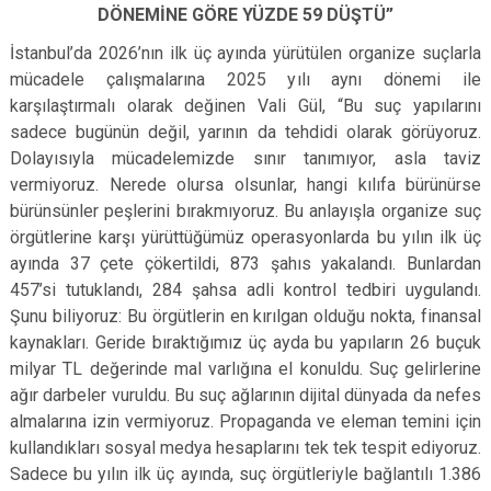
DÖNEMİNE GÖRE YÜZDE 59 DÜŞTÜ”
İstanbul’da 2026’nın ilk üç ayında yürütülen organize suçlarla
mücadele çalışmalarına 2025 yılı aynı dönemi ile
karşılaştırmalı olarak değinen Vali Gül, “Bu suç yapılarını
sadece bugünün değil, yarının da tehdidi olarak görüyoruz.
Dolayısıyla mücadelemizde sınır tanımıyor, asla taviz
vermiyoruz. Nerede olursa olsunlar, hangi kılıfa bürünürse
bürünsünler peşlerini bırakmıyoruz. Bu anlayışla organize suç
örgütlerine karşı yürüttüğümüz operasyonlarda bu yılın ilk üç
ayında 37 çete çökertildi, 873 şahıs yakalandı. Bunlardan
457’si tutuklandı, 284 şahsa adli kontrol tedbiri uygulandı.
Şunu biliyoruz: Bu örgütlerin en kırılgan olduğu nokta, finansal
kaynakları. Geride bıraktığımız üç ayda bu yapıların 26 buçuk
milyar TL değerinde mal varlığına el konuldu. Suç gelirlerine
ağır darbeler vuruldu. Bu suç ağlarının dijital dünyada da nefes
almalarına izin vermiyoruz. Propaganda ve eleman temini için
kullandıkları sosyal medya hesaplarını tek tek tespit ediyoruz.
Sadece bu yılın ilk üç ayında, suç örgütleriyle bağlantılı 1.386