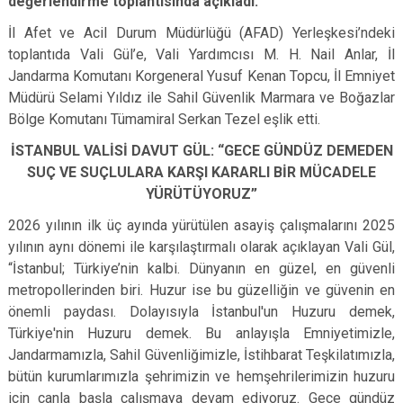
değerlendirme toplantısında açıkladı.
İl Afet ve Acil Durum Müdürlüğü (AFAD) Yerleşkesi’ndeki
toplantıda Vali Gül’e, Vali Yardımcısı M. H. Nail Anlar, İl
Jandarma Komutanı Korgeneral Yusuf Kenan Topcu, İl Emniyet
Müdürü Selami Yıldız ile Sahil Güvenlik Marmara ve Boğazlar
Bölge Komutanı Tümamiral Serkan Tezel eşlik etti.
İSTANBUL VALİSİ DAVUT GÜL: “GECE GÜNDÜZ DEMEDEN
SUÇ VE SUÇLULARA KARŞI KARARLI BİR MÜCADELE
YÜRÜTÜYORUZ”
2026 yılının ilk üç ayında yürütülen asayiş çalışmalarını 2025
yılının aynı dönemi ile karşılaştırmalı olarak açıklayan Vali Gül,
“İstanbul; Türkiye’nin kalbi. Dünyanın en güzel, en güvenli
metropollerinden biri. Huzur ise bu güzelliğin ve güvenin en
önemli paydası. Dolayısıyla İstanbul'un Huzuru demek,
Türkiye'nin Huzuru demek. Bu anlayışla Emniyetimizle,
Jandarmamızla, Sahil Güvenliğimizle, İstihbarat Teşkilatımızla,
bütün kurumlarımızla şehrimizin ve hemşehrilerimizin huzuru
için canla başla çalışmaya devam ediyoruz. Gece gündüz