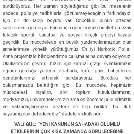
sürdürüyoruz. Her zaman söylediğimiz gibi bu meselenin
sadece polisiye tedbirlerle çözülemeyeceğinin farkındayız.
İşin bir de talep boyutu var. Öncelikle bunun ortadan
kaldırılması gerekiyor. Bunun için gençlerimizi bu illetten uzak
tutacak sportif, sanatsal ve sosyal birçok projeyi hayata
geçirdik. Bu mücadelede en büyük yardımcılarımızdan olan
annelerimize yönelik yürüttüğümüz En İyi Narkotik Polisi:
Anne projemizle bilinçlendirme çalışmalarına devam ediyoruz.
Okullarımızın çevresi bizim için kırmızı çizgi. Evlatlarımızın
eğitim gördüğü yerlerin etrafında, kafe, park, bahçelerde
denetimlerimizi artırarak sürdürüyoruz. Buradaki her
buluşmamızda belirttiğim gibi: Bu mücadele, hepimizin
mücadelesi. İnşallah, sivil toplum kuruluşlarımızın,
medyamızın, üniversitelerimizin ama en önemlisi ailelerimizin
ve vatandaşlarımızın desteği ile hep birlikte bu illeti
hayatımızdan defedeceğiz.” ifadelerini kullandı.
VALİ GÜL: “YENİ KANUNUN SAHADAKİ OLUMLU
ETKİLERİNİN ÇOK KISA ZAMANDA GÖRÜLECEĞİNE