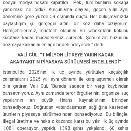
sosyal medya hesabı kapatıldı. Peki, tüm bunların sokağa
yansıması ne oldu? Kurşunlama olayları, geçen yılın aynı
dönemine göre yüzde 59 oranında düştü. Her buluşmamızda
paylaştığım şu gerçeğin altını bir kez daha çiziyorum:
Hemşehrilerimiz, müsterih olsunlar. Bu şebekelerin kökünü
kurutana kadar mücadelemiz sürecek. Şehrimizin huzurunu
bozmaya kalkanlar en ağır bedeli ödeyecek.” dedi.
VALİ GÜL: “1 MİLYON LİTREYE YAKIN KAÇAK
AKARYAKITIN PİYASAYA SÜRÜLMESİ ENGELLENDİ”
İstanbul’da 2026’nın ilk üç ayında yürütülen kaçakçılık
çalışmalarını 2025 yılı aynı dönemi ile karşılaştırmalı olarak
dile getiren Vali Gül, “Burada sadece bir vergi kaybından
bahsetmiyoruz. Aynı zamanda terör örgütlerinin, organize suç
yapılarının en büyük finans kaynaklarının birinden
bahsediyoruz. Doğrudan vatandaşımızın sağlığına kasteden
ürünlerin piyasaya sürülmesinden bahsediyoruz. Bu bilinçle,
illegal üretime ve haksız kazanca karşı bu yılın ilk üç ayında
1.081 operasyon yapıldı. 1.398 şahıs yakalandı. 60 şahıs