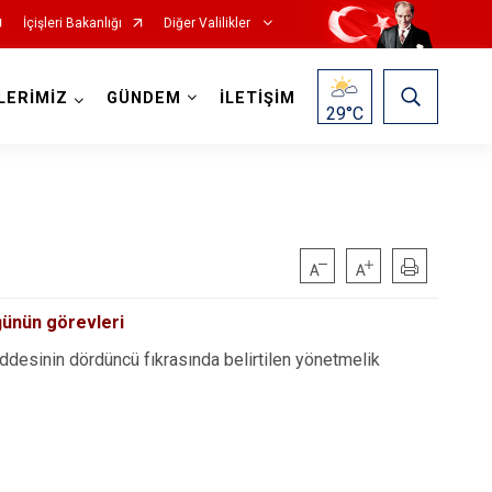
İçişleri Bakanlığı
Diğer Valilikler
LERİMİZ
GÜNDEM
İLETİŞİM
29
°C
ğünün görevleri
addesinin dördüncü fıkrasında belirtilen yönetmelik