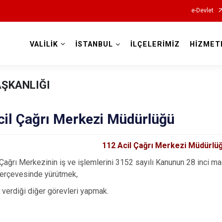
e-Devlet
VALİLİK
İSTANBUL
İLÇELERİMİZ
HİZMET
Valilikler
AŞKANLIĞI
cil Çağrı Merkezi Müdürlüğü
112 Acil Çağrı Merkezi Müdürlü
 Çağrı Merkezinin iş ve işlemlerini 3152 sayılı Kanunun 28 inci m
çerçevesinde yürütmek,
 verdiği diğer görevleri yapmak.