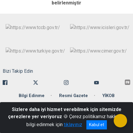
belirlenmiştir
Bizi Takip Edin
Bilgi Edinme
Resmi Gazete
YİKOB
Sizlere daha iyi hizmet verebilmek için sitemizde
Ankara Caddesi 34110 Cağaloğlu-Fatih/İstanbul
çerezlere yer veriyoruz
🍪 Çerez politikamız hakkında
Telefon: +90 212 455 59 00 Belgegeçer : +90 212 512 20 86
bilgi edinmek için
tıklayınız
Kabul et