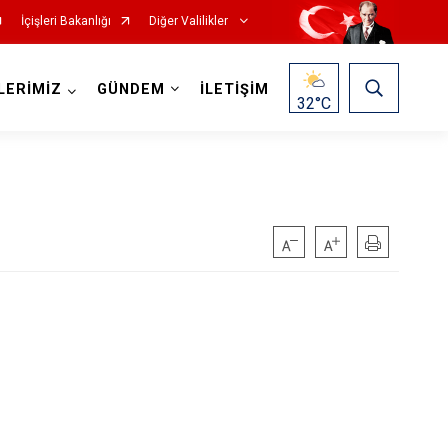
İçişleri Bakanlığı
Diğer Valilikler
LERİMİZ
GÜNDEM
İLETİŞİM
32
°C