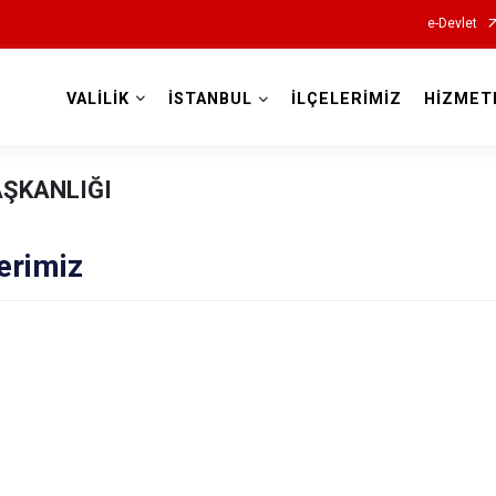
e-Devlet
VALİLİK
İSTANBUL
İLÇELERİMİZ
HİZMET
Valilikler
AŞKANLIĞI
erimiz